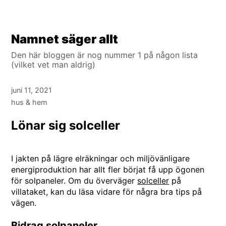
Hoppa
Namnet säger allt
till
Den här bloggen är nog nummer 1 på någon lista
innehåll
(vilket vet man aldrig)
juni 11, 2021
hus & hem
Lönar sig solceller
I jakten på lägre elräkningar och miljövänligare
energiproduktion har allt fler börjat få upp ögonen
för solpaneler. Om du överväger
solceller
på
villataket, kan du läsa vidare för några bra tips på
vägen.
Bidrag solpaneler