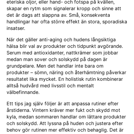
eteriska oljor, eller hand- och fotspa på kvällen,
skapar en rytm som signalerar kropp och sinne att
det är dags att slappna av. Små, konsekventa
handlingar har ofta större effekt än stora, sporadiska
insatser.
När det gäller anti-aging och hudens långsiktiga
hälsa blir val av produkter och tidpunkt avgörande.
Serum med antioxidanter, nattkrämer som jobbar
medan man sover och solskydd på dagen är
grundpelare. Men det handlar inte bara om
produkter – sömn, näring och återhämtning påverkar
resultatet lika mycket. En holistisk rutin kombinerar
alltså hudvård med livsstil och mentalt
välbefinnande.
Ett tips jag själv följer är att anpassa rutiner efter
årstiderna. Vintern kräver mer fukt och skydd mot
kyla, medan sommaren handlar om lättare produkter
och solskydd. Att lyssna på huden och justera efter
behov gör rutinen mer effektiv och behaglig. Det är