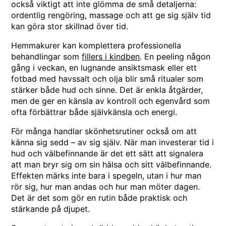
också viktigt att inte glömma de små detaljerna:
ordentlig rengöring, massage och att ge sig själv tid
kan göra stor skillnad över tid.
Hemmakurer kan komplettera professionella
behandlingar som
fillers i kindben
. En peeling någon
gång i veckan, en lugnande ansiktsmask eller ett
fotbad med havssalt och olja blir små ritualer som
stärker både hud och sinne. Det är enkla åtgärder,
men de ger en känsla av kontroll och egenvård som
ofta förbättrar både självkänsla och energi.
För många handlar skönhetsrutiner också om att
känna sig sedd – av sig själv. När man investerar tid i
hud och välbefinnande är det ett sätt att signalera
att man bryr sig om sin hälsa och sitt välbefinnande.
Effekten märks inte bara i spegeln, utan i hur man
rör sig, hur man andas och hur man möter dagen.
Det är det som gör en rutin både praktisk och
stärkande på djupet.