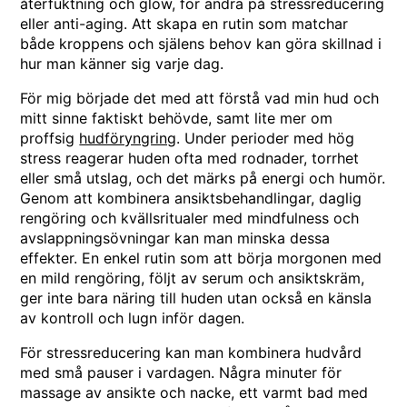
återfuktning och glow, för andra på stressreducering
eller anti-aging. Att skapa en rutin som matchar
både kroppens och själens behov kan göra skillnad i
hur man känner sig varje dag.
För mig började det med att förstå vad min hud och
mitt sinne faktiskt behövde, samt lite mer om
proffsig
hudföryngring
. Under perioder med hög
stress reagerar huden ofta med rodnader, torrhet
eller små utslag, och det märks på energi och humör.
Genom att kombinera ansiktsbehandlingar, daglig
rengöring och kvällsritualer med mindfulness och
avslappningsövningar kan man minska dessa
effekter. En enkel rutin som att börja morgonen med
en mild rengöring, följt av serum och ansiktskräm,
ger inte bara näring till huden utan också en känsla
av kontroll och lugn inför dagen.
För stressreducering kan man kombinera hudvård
med små pauser i vardagen. Några minuter för
massage av ansikte och nacke, ett varmt bad med