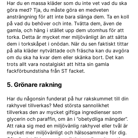
Har du en massa kläder som du inte vet vad du ska
göra med? Tja, du måste göra en medveten
ansträngning för att inte bara slänga dem. Ta en koll
på vad du behöver och inte. Tvätta dem, även de
gamla, och häng i stället upp dem utomhus för att
torka. Detta är mycket mer miljövänligt än att sätta
dem i torkskåpet i onödan. När du sen faktiskt tittar
på alla kläder nytvättade och fräscha kan du avgöra
om du ska ha kvar dem eller skänka bort. Det kan
trots allt vara nostalgiskt att hitta sin gamla
fackförbundstisha från
ST facket
.
5. Grönare rakning
Har du någonsin funderat på hur rakskummet till din
rakhyvel tillverkas? Med största sannolikhet
tillverkas den av mycket giftiga ingredienser som
glycerin och paraffin, om än i ”obetydliga mängder”.
Att raka sig med en miljövänlig rakhyvel eller tvål är
mycket mer miljövänligt och hälsosammare för dig.