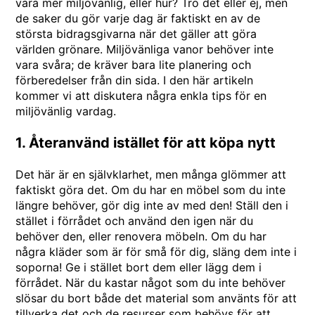
vara mer miljövänlig, eller hur? Tro det eller ej, men
de saker du gör varje dag är faktiskt en av de
största bidragsgivarna när det gäller att göra
världen grönare. Miljövänliga vanor behöver inte
vara svåra; de kräver bara lite planering och
förberedelser från din sida. I den här artikeln
kommer vi att diskutera några enkla tips för en
miljövänlig vardag.
1. Återanvänd istället för att köpa nytt
Det här är en självklarhet, men många glömmer att
faktiskt göra det. Om du har en möbel som du inte
längre behöver, gör dig inte av med den! Ställ den i
stället i förrådet och använd den igen när du
behöver den, eller renovera möbeln. Om du har
några kläder som är för små för dig, släng dem inte i
soporna! Ge i stället bort dem eller lägg dem i
förrådet. När du kastar något som du inte behöver
slösar du bort både det material som använts för att
tillverka det och de resurser som behövs för att