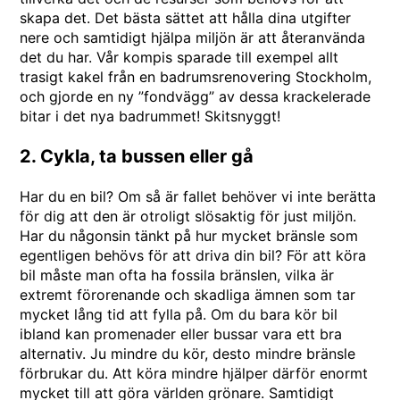
skapa det. Det bästa sättet att hålla dina utgifter
nere och samtidigt hjälpa miljön är att återanvända
det du har. Vår kompis sparade till exempel allt
trasigt kakel från en
badrumsrenovering Stockholm
,
och gjorde en ny ”fondvägg” av dessa krackelerade
bitar i det nya badrummet! Skitsnyggt!
2. Cykla, ta bussen eller gå
Har du en bil? Om så är fallet behöver vi inte berätta
för dig att den är otroligt slösaktig för just miljön.
Har du någonsin tänkt på hur mycket bränsle som
egentligen behövs för att driva din bil? För att köra
bil måste man ofta ha fossila bränslen, vilka är
extremt förorenande och skadliga ämnen som tar
mycket lång tid att fylla på. Om du bara kör bil
ibland kan promenader eller bussar vara ett bra
alternativ. Ju mindre du kör, desto mindre bränsle
förbrukar du. Att köra mindre hjälper därför enormt
mycket till att göra världen grönare. Samtidigt