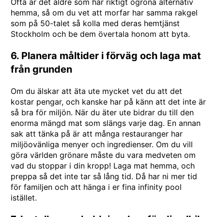
Ofta är det äldre som har riktigt ogröna alternativ
hemma, så om du vet att morfar har samma rakgel
som på 50-talet så kolla med deras
hemtjänst
Stockholm
och be dem övertala honom att byta.
6. Planera måltider i förväg och laga mat
från grunden
Om du älskar att äta ute mycket vet du att det
kostar pengar, och kanske har på känn att det inte är
så bra för miljön. När du äter ute bidrar du till den
enorma mängd mat som slängs varje dag. En annan
sak att tänka på är att många restauranger har
miljöovänliga menyer och ingredienser. Om du vill
göra världen grönare måste du vara medveten om
vad du stoppar i din kropp! Laga mat hemma, och
preppa så det inte tar så lång tid. Då har ni mer tid
för familjen och att hänga i er fina
infinity pool
istället.