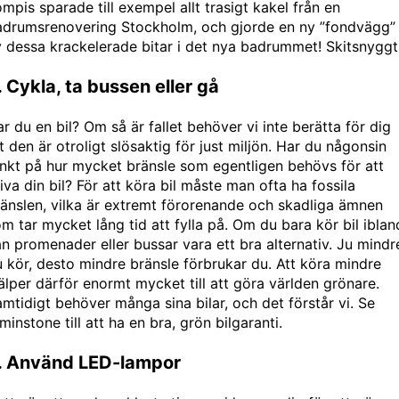
mpis sparade till exempel allt trasigt kakel från en
adrumsrenovering Stockholm
, och gjorde en ny ”fondvägg”
 dessa krackelerade bitar i det nya badrummet! Skitsnyggt
. Cykla, ta bussen eller gå
r du en bil? Om så är fallet behöver vi inte berätta för dig
t den är otroligt slösaktig för just miljön. Har du någonsin
nkt på hur mycket bränsle som egentligen behövs för att
iva din bil? För att köra bil måste man ofta ha fossila
änslen, vilka är extremt förorenande och skadliga ämnen
m tar mycket lång tid att fylla på. Om du bara kör bil iblan
n promenader eller bussar vara ett bra alternativ. Ju mindr
 kör, desto mindre bränsle förbrukar du. Att köra mindre
älper därför enormt mycket till att göra världen grönare.
mtidigt behöver många sina bilar, och det förstår vi. Se
minstone till att ha en bra, grön
bilgaranti
.
. Använd LED-lampor