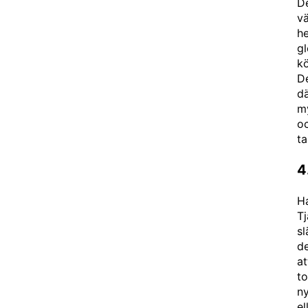
De
vä
he
gl
kö
De
dä
m
oc
t
4
H
Tj
sl
de
at
to
n
el