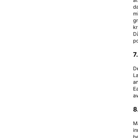
ät
da
mi
g
kr
Då
p
7
De
La
a
E
av
8
Må
i
be