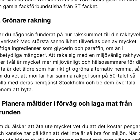
n gamla fackförbundstisha från
ST facket
.
. Grönare rakning
r du någonsin funderat på hur rakskummet till din rakhyvel
llverkas? Med största sannolikhet tillverkas den av mycket
ftiga ingredienser som glycerin och paraffin, om än i
betydliga mängder”. Att raka sig med en miljövänlig rakhyv
ler tvål är mycket mer miljövänligt och hälsosammare för di
ta är det äldre som har riktigt ogröna alternativ hemma, så
m du vet att morfar har samma rakgel som på 50-talet så
olla med deras
hemtjänst Stockholm
och be dem övertala
onom att byta.
. Planera måltider i förväg och laga mat från
runden
 du älskar att äta ute mycket vet du att det kostar pengar
h kanske har på känn att det inte är så bra för miljön. När 