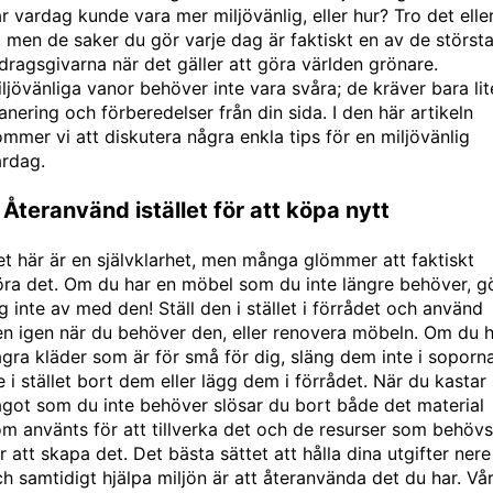
r vardag kunde vara mer miljövänlig, eller hur? Tro det elle
, men de saker du gör varje dag är faktiskt en av de störst
dragsgivarna när det gäller att göra världen grönare.
ljövänliga vanor behöver inte vara svåra; de kräver bara lit
anering och förberedelser från din sida. I den här artikeln
mmer vi att diskutera några enkla tips för en miljövänlig
ardag.
. Återanvänd istället för att köpa nytt
t här är en självklarhet, men många glömmer att faktiskt
ra det. Om du har en möbel som du inte längre behöver, g
g inte av med den! Ställ den i stället i förrådet och använd
n igen när du behöver den, eller renovera möbeln. Om du 
gra kläder som är för små för dig, släng dem inte i soporna
 i stället bort dem eller lägg dem i förrådet. När du kastar
got som du inte behöver slösar du bort både det material
m använts för att tillverka det och de resurser som behövs
r att skapa det. Det bästa sättet att hålla dina utgifter nere
h samtidigt hjälpa miljön är att återanvända det du har. Vå