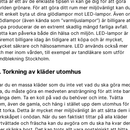
tta är ett av de enklaste tipsen vi kan ge dig för att göra
rlden grönare. För att göra ditt rum mer miljövänligt kan d
lt enkelt byta ut dina glödlampor mot LED-lampor. Även o
ödlampor (även kända som ”varmljuslampor”) är billigare a
pa producerar de en extremt skadlig mängd farliga avfall.
tta kan påverka både din hälsa och miljön. LED-lampor är
remot billigare idag än tidigare att köpa och är mycket,
ycket säkrare och hälsosammare. LED används också mer
h mer inom vården, till exempel av tandläkare som utför
andblekning Stockholm
.
. Torkning av kläder utomhus
ar du en massa kläder som du inte vet vad du ska göra me
a, du måste göra en medveten ansträngning för att inte ba
änga dem. Ta en koll på vad du behöver och inte. Tvätta
m, även de gamla, och häng i stället upp dem utomhus för
t torka. Detta är mycket mer miljövänligt än att sätta dem i
rkskåpet i onödan. När du sen faktiskt tittar på alla kläder
ytvättade och fräscha kan du avgöra om du ska ha kvar d
ler skänka bort. Det kan trots allt vara nostalgiskt att hitta