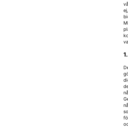
vå
ej
bi
Mi
pl
ko
v
1
De
gö
di
de
nå
Ge
nå
so
fö
oc