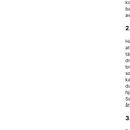
ko
b
av
2
Ha
at
tä
dr
br
so
ka
du
hj
Sa
åt
3