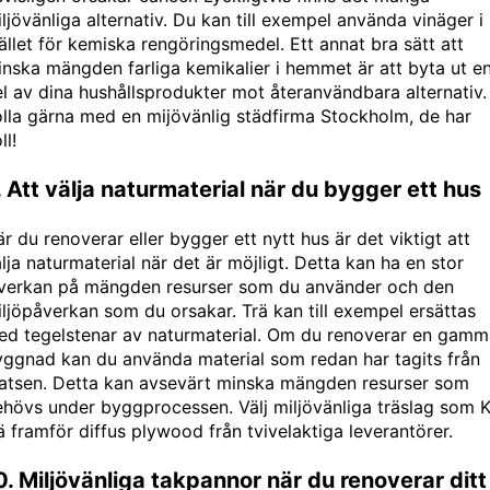
ljövänliga alternativ. Du kan till exempel använda vinäger i
ället för kemiska rengöringsmedel. Ett annat bra sätt att
nska mängden farliga kemikalier i hemmet är att byta ut e
l av dina hushållsprodukter mot återanvändbara alternativ.
lla gärna med en mijövänlig
städfirma Stockholm
, de har
ll!
. Att välja naturmaterial när du bygger ett hus
r du renoverar eller bygger ett nytt hus är det viktigt att
lja naturmaterial när det är möjligt. Detta kan ha en stor
nverkan på mängden resurser som du använder och den
ljöpåverkan som du orsakar. Trä kan till exempel ersättas
ed tegelstenar av naturmaterial. Om du renoverar en gamm
ggnad kan du använda material som redan har tagits från
latsen. Detta kan avsevärt minska mängden resurser som
hövs under byggprocessen. Välj miljövänliga träslag som
K
ä
framför diffus plywood från tvivelaktiga leverantörer.
0. Miljövänliga takpannor när du renoverar ditt