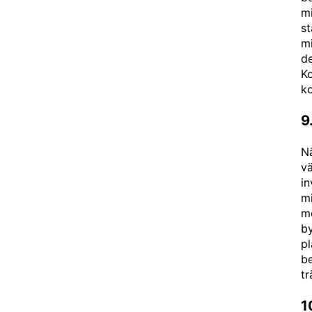
mi
st
mi
de
Ko
ko
9
Nä
vä
i
mi
m
by
p
be
tr
1