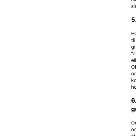
si
5
Ha
ti
gi
”o
el
Of
o
k
h
6
g
Om
oc