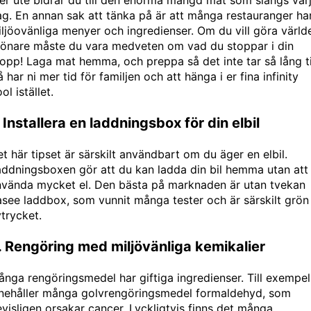
er ute bidrar du till den enorma mängd mat som slängs var
g. En annan sak att tänka på är att många restauranger ha
ljöovänliga menyer och ingredienser. Om du vill göra värld
rönare måste du vara medveten om vad du stoppar i din
opp! Laga mat hemma, och preppa så det inte tar så lång t
 har ni mer tid för familjen och att hänga i er fina
infinity
ool
istället.
. Installera en laddningsbox för din elbil
t här tipset är särskilt användbart om du äger en elbil.
ddningsboxen gör att du kan ladda din bil hemma utan att
nvända mycket el. Den bästa på marknaden är utan tvekan
asee laddbox
, som vunnit många tester och är särskilt grön 
trycket.
. Rengöring med miljövänliga kemikalier
nga rengöringsmedel har giftiga ingredienser. Till exempel
nnehåller många golvrengöringsmedel formaldehyd, som
visligen orsakar cancer. Lyckligtvis finns det många